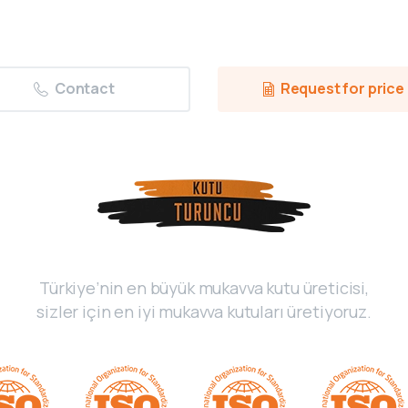
Contact
Request for price
Türkiye’nin en büyük mukavva kutu üreticisi,
sizler için en iyi mukavva kutuları üretiyoruz.