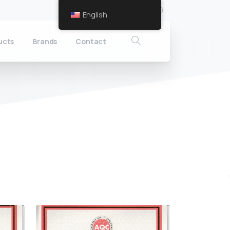
Follow us
English
ucts
Brands
Contact
Search